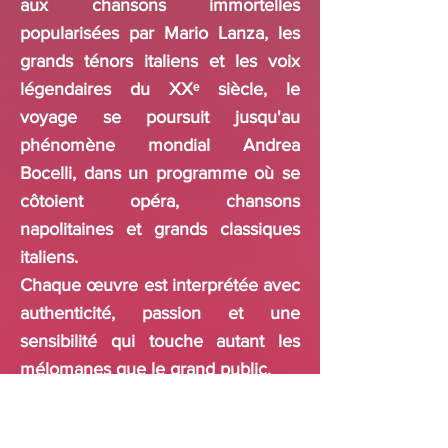
aux chansons immortelles
popularisées par Mario Lanza, les
grands ténors italiens et les voix
légendaires du XXᵉ siècle, le
voyage se poursuit jusqu'au
phénomène mondial Andrea
Bocelli, dans un programme où se
côtoient opéra, chansons
napolitaines et grands classiques
italiens.
Chaque œuvre est interprétée avec
authenticité, passion et une
sensibilité qui touche autant les
mélomanes que le grand public.
De Puccini à Bocelli, c'est une
célébration de l'âme italienne : des