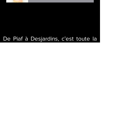
De Piaf à Desjardins, c’est toute la
force de la chanson francophone
réunie dans un même spectacle. De
la France au Québec, Raphaëlle
Paquette et Marc-Étienne Savage
revisitent les grands textes, les
refrains inoubliables et les mélodies
qui ont marqué plusieurs
générations. Un duo voix-piano
généreux, puissant et